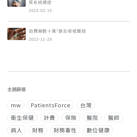
質系統續證
2023-02-15
自費藥數十萬?要去哪裡籌錢
2022-11-29
主題篩選
mw
PatientsForce
台灣
衛生保健
計費
保險
醫院
醫師
病人
財務
財務毒性
數位健康