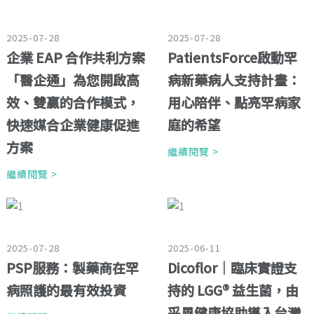
2025-07-28
2025-07-28
企業 EAP 合作共利方案
PatientsForce啟動罕
「醫企通」為您開啟高
病新藥病人支持計畫：
效、雙贏的合作模式，
用心陪伴、點亮罕病家
快速媒合企業健康促進
庭的希望
方案
繼續閱覽 >
繼續閱覽 >
2025-07-28
2025-06-11
PSP服務：製藥商在罕
Dicoflor｜臨床實證支
病照護的最有效投資
持的 LGG® 益生菌，由
采風健康協助導入台灣