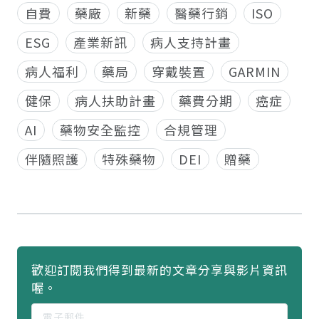
自費
藥廠
新藥
醫藥行銷
ISO
ESG
產業新訊
病人支持計畫
病人福利
藥局
穿戴裝置
GARMIN
健保
病人扶助計畫
藥費分期
癌症
AI
藥物安全監控
合規管理
伴隨照護
特殊藥物
DEI
贈藥
歡迎訂閱我們得到最新的文章分享與影片資訊
喔。