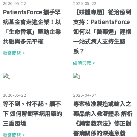
2026-05-22
2026-05-22
PatientsForce 攜手罕
【媒體專題】從治療到
病基金會走進企業！以
支持：PatientsForce
「生命香氣」驅動企業
如何以「醫藥通」建構
共融與多元平權
一站式病人支持生態
系？
繼續閱覽 >
繼續閱覽 >
2026-05-22
2026-04-07
等不到、付不起、續不
專案核准製造或輸入之
下 如何解鎖罕病用藥的
藥品納入救濟體系 解析
三重困境
《藥害救濟法》修正對
醫病關係的深遠意義
繼續閱覽 >