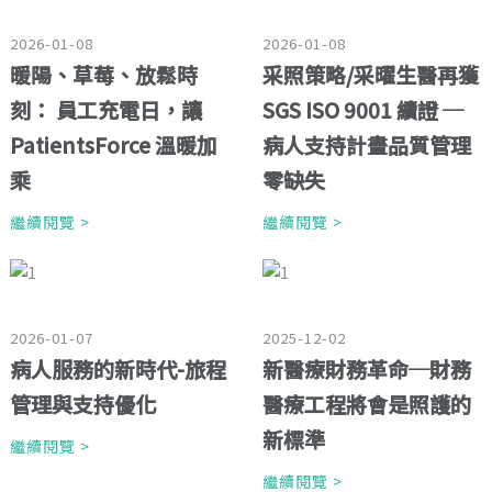
2026-01-08
2026-01-08
暖陽、草莓、放鬆時
采照策略/采曜生醫再獲
刻： 員工充電日，讓
SGS ISO 9001 續證 ─
PatientsForce 溫暖加
病人支持計畫品質管理
乘
零缺失
繼續閱覽 >
繼續閱覽 >
2026-01-07
2025-12-02
病人服務的新時代-旅程
新醫療財務革命─財務
管理與支持優化
醫療工程將會是照護的
新標準
繼續閱覽 >
繼續閱覽 >