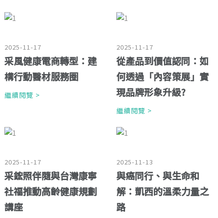
2025-11-17
2025-11-17
采風健康電商轉型：建
從產品到價值認同：如
構行動醫材服務圈
何透過「內容策展」實
現品牌形象升級?
繼續閱覽 >
繼續閱覽 >
2025-11-17
2025-11-13
采鋐照伴隨與台灣康寧
與癌同行、與生命和
社福推動高齡健康規劃
解：凱西的溫柔力量之
講座
路