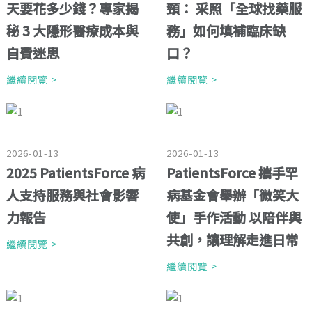
天要花多少錢？專家揭
頸： 采照「全球找藥服
秘 3 大隱形醫療成本與
務」如何填補臨床缺
自費迷思
口？
繼續閱覽 >
繼續閱覽 >
2026-01-13
2026-01-13
2025 PatientsForce 病
PatientsForce 攜手罕
人支持服務與社會影響
病基金會舉辦「微笑大
力報告
使」手作活動 以陪伴與
共創，讓理解走進日常
繼續閱覽 >
繼續閱覽 >