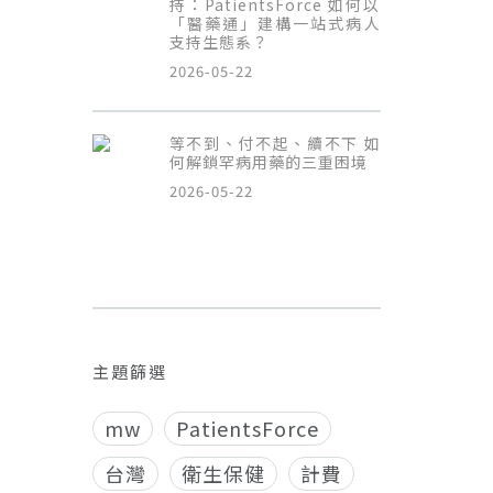
持：PatientsForce 如何以
「醫藥通」建構一站式病人
支持生態系？
2026-05-22
等不到、付不起、續不下 如
何解鎖罕病用藥的三重困境
2026-05-22
主題篩選
mw
PatientsForce
台灣
衛生保健
計費