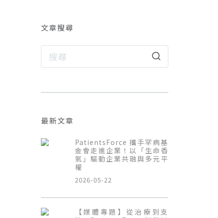
文章搜尋
最新文章
PatientsForce 攜手罕病基
金會走進企業！以「生命香
氣」驅動企業共融與多元平
權
2026-05-22
【媒體專題】從治療到支