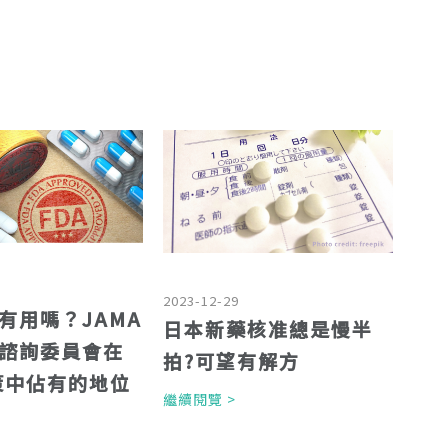
2023-12-29
有用嗎？JAMA
日本新藥核准總是慢半
諮詢委員會在
拍?可望有解方
決策中佔有的地位
繼續閱覽 >
>