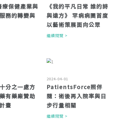
年醫療保健產業與
《我的平凡日常 誰的詩
服務的轉變與
與遠方》 罕病病團首度
以藝術策展面向公眾
>
繼續閱覽 >
2024-04-01
十分之一處方
PatientsForce照伴
藥有藥廠贊助
隨：術後再入院率與日
計畫
步行量相關
>
繼續閱覽 >