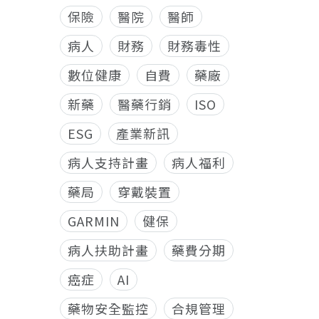
保險
醫院
醫師
病人
財務
財務毒性
數位健康
自費
藥廠
新藥
醫藥行銷
ISO
ESG
產業新訊
病人支持計畫
病人福利
藥局
穿戴裝置
GARMIN
健保
病人扶助計畫
藥費分期
癌症
AI
藥物安全監控
合規管理