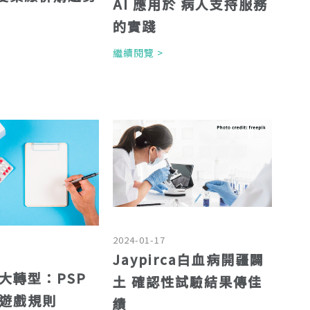
AI 應用於 病人支持服務
的實踐
>
繼續閱覽 >
2024-01-17
Jaypirca白血病開疆闢
大轉型：PSP
土 確認性試驗結果傳佳
遊戲規則
績