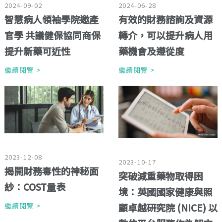
2024-09-02
2024-06-28
智慧病人領袖學院邀產
有效的財務諮詢及資源
官學 共議健保協同商保
轉介，可以提升病人用
提升新藥可近性
藥機會及遵從度
繼續閱覽 >
繼續閱覽 >
2023-12-08
2023-10-17
揭開財務毒性的神秘面
突破減重藥物取得困
紗：COST量表
境：英國國家健康與照
顧卓越研究院 (NICE) 以
繼續閱覽 >