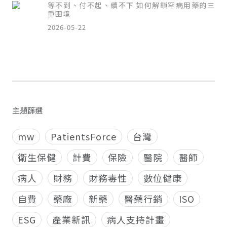
等不到、付不起、續不下 如何解鎖罕病用藥的三
重困境
2026-05-22
主題篩選
mw
PatientsForce
台灣
衛生保健
計費
保險
醫院
醫師
病人
財務
財務毒性
數位健康
自費
藥廠
新藥
醫藥行銷
ISO
ESG
產業新訊
病人支持計畫