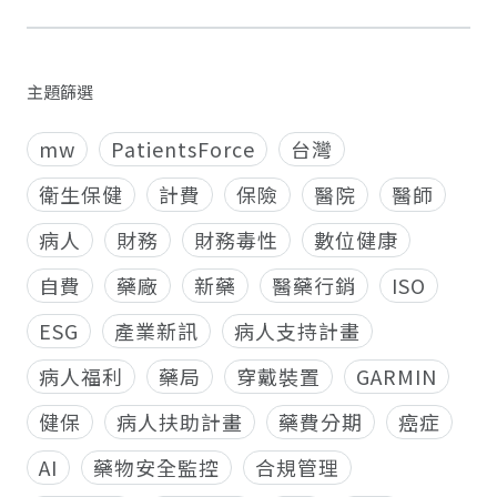
主題篩選
mw
PatientsForce
台灣
衛生保健
計費
保險
醫院
醫師
病人
財務
財務毒性
數位健康
自費
藥廠
新藥
醫藥行銷
ISO
ESG
產業新訊
病人支持計畫
病人福利
藥局
穿戴裝置
GARMIN
健保
病人扶助計畫
藥費分期
癌症
AI
藥物安全監控
合規管理