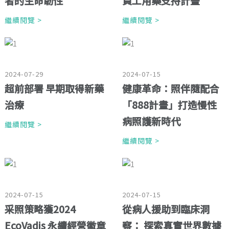
者的生命韌性
員工用藥支持計畫
繼續閱覽 >
繼續閱覽 >
2024-07-29
2024-07-15
超前部署 早期取得新藥
健康革命：照伴隨配合
治療
「888計畫」打造慢性
病照護新時代
繼續閱覽 >
繼續閱覽 >
2024-07-15
2024-07-15
采照策略獲2024
從病人援助到臨床洞
EcoVadis 永續經營徽章
察： 探索真實世界數據