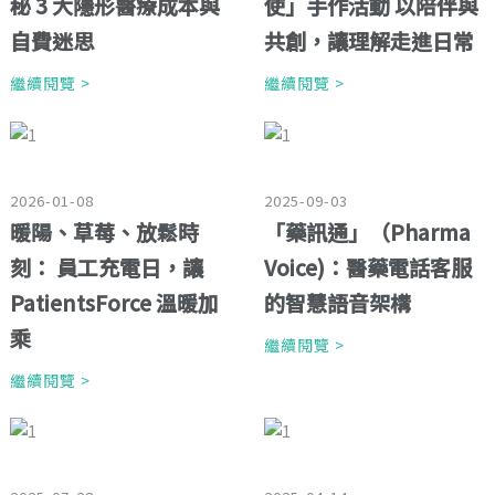
秘 3 大隱形醫療成本與
使」手作活動 以陪伴與
自費迷思
共創，讓理解走進日常
繼續閱覽 >
繼續閱覽 >
2026-01-08
2025-09-03
暖陽、草莓、放鬆時
「藥訊通」（Pharma
刻： 員工充電日，讓
Voice)：醫藥電話客服
PatientsForce 溫暖加
的智慧語音架構
乘
繼續閱覽 >
繼續閱覽 >