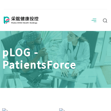
pLOG -
PatientsForce