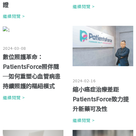
證
繼續閱覽 >
繼續閱覽 >
2024-03-08
數位照護革命：
PatientsForce照伴隨
─如何重塑心血管病患
2024-02-16
持續照護的樞紐模式
縮小癌症治療差距
繼續閱覽 >
PatientsForce致力提
升新藥可及性
繼續閱覽 >