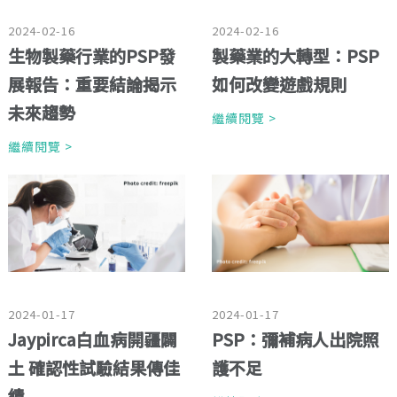
2024-02-16
2024-02-16
生物製藥行業的PSP發
製藥業的大轉型：PSP
展報告：重要結論揭示
如何改變遊戲規則
未來趨勢
繼續閱覽 >
繼續閱覽 >
2024-01-17
2024-01-17
Jaypirca白血病開疆闢
PSP：彌補病人出院照
土 確認性試驗結果傳佳
護不足
績