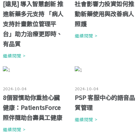
[遠見] 導入智慧創新 推
社會影響力投資如何推
進新藥多元支持 「病人
動新藥使用與改善病人
支持計畫數位管理平
照護
台」助力治療更即時、
繼續閱覽 >
有品質
繼續閱覽 >
2024-10-04
2024-10-04
8個習慣助你重拾心臟
PSP 客服中心的語音品
健康：PatientsForce
質管理
照伴隨助台壽員工健康
繼續閱覽 >
繼續閱覽 >