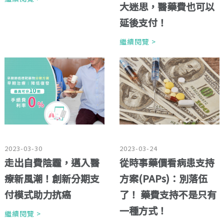
大迷思，醫藥費也可以
延後支付！
繼續閱覽 >
2023-03-30
2023-03-24
走出自費陰霾，邁入醫
從時事藥價看病患支持
療新風潮！創新分期支
方案(PAPs)：別落伍
付模式助力抗癌
了！ 藥費支持不是只有
一種方式！
繼續閱覽 >