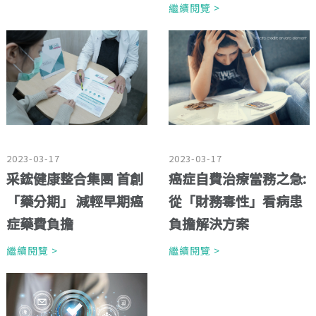
繼續閱覽 >
2023-03-17
2023-03-17
采鋐健康整合集團 首創
癌症自費治療當務之急:
「藥分期」 減輕早期癌
從「財務毒性」看病患
症藥費負擔
負擔解決方案
繼續閱覽 >
繼續閱覽 >