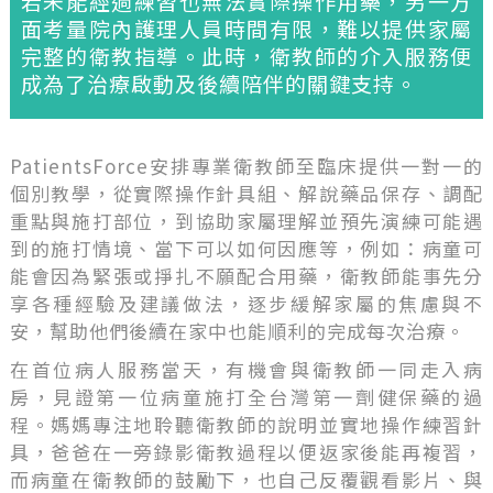
若未能經過練習也無法實際操作用藥，另一方
面考量院內護理人員時間有限，難以提供家屬
完整的衛教指導。此時，衛教師的介入服務便
成為了治療啟動及後續陪伴的關鍵支持。
PatientsForce安排專業衛教師至臨床提供一對一的
個別教學，從實際操作針具組、解說藥品保存、調配
重點與施打部位，到協助家屬理解並預先演練可能遇
到的施打情境、當下可以如何因應等，例如：病童可
能會因為緊張或掙扎不願配合用藥，衛教師能事先分
享各種經驗及建議做法，逐步緩解家屬的焦慮與不
安，幫助他們後續在家中也能順利的完成每次治療。
在首位病人服務當天，有機會與衛教師一同走入病
房，見證第一位病童施打全台灣第一劑健保藥的過
程。媽媽專注地聆聽衛教師的說明並實地操作練習針
具，爸爸在一旁錄影衛教過程以便返家後能再複習，
而病童在衛教師的鼓勵下，也自己反覆觀看影片、與