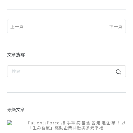
上一頁
下一頁
文章搜尋
最新文章
PatientsForce 攜手罕病基金會走進企業！以
「生命香氣」驅動企業共融與多元平權