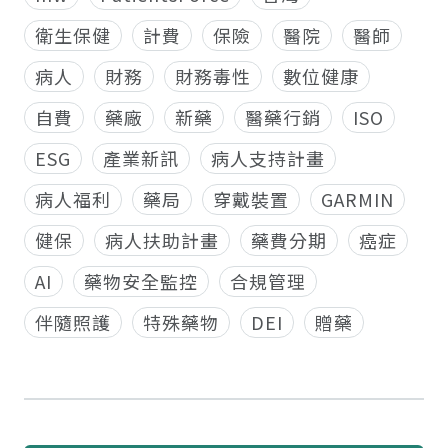
衛生保健
計費
保險
醫院
醫師
病人
財務
財務毒性
數位健康
自費
藥廠
新藥
醫藥行銷
ISO
ESG
產業新訊
病人支持計畫
病人福利
藥局
穿戴裝置
GARMIN
健保
病人扶助計畫
藥費分期
癌症
AI
藥物安全監控
合規管理
伴隨照護
特殊藥物
DEI
贈藥