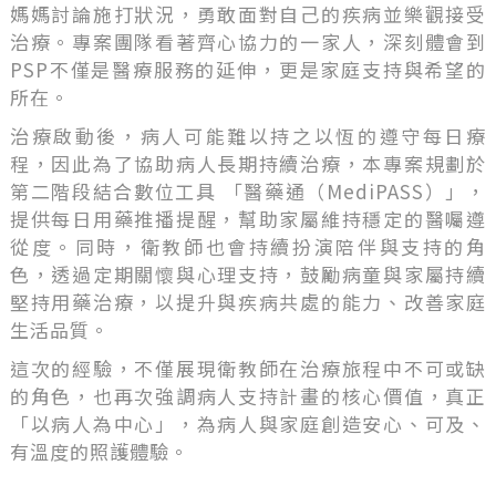
媽媽討論施打狀況，勇敢面對自己的疾病並樂觀接受
治療。專案團隊看著齊心協力的一家人，深刻體會到
PSP不僅是醫療服務的延伸，更是家庭支持與希望的
所在。
治療啟動後，病人可能難以持之以恆的遵守每日療
程，因此為了協助病人長期持續治療，本專案規劃於
第二階段結合數位工具 「醫藥通（MediPASS）」，
提供每日用藥推播提醒，幫助家屬維持穩定的醫囑遵
從度。同時，衛教師也會持續扮演陪伴與支持的角
色，透過定期關懷與心理支持，鼓勵病童與家屬持續
堅持用藥治療，以提升與疾病共處的能力、改善家庭
生活品質。
這次的經驗，不僅展現衛教師在治療旅程中不可或缺
的角色，也再次強調病人支持計畫的核心價值，真正
「以病人為中心」，為病人與家庭創造安心、可及、
有溫度的照護體驗。