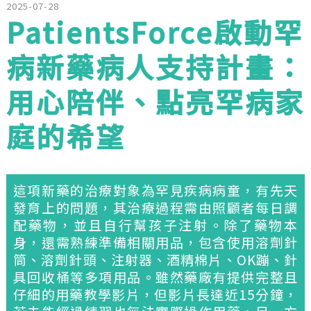
2025-07-28
PatientsForce啟動罕
病新藥病人支持計畫：
用心陪伴、點亮罕病家
庭的希望
這項新藥的治療對象為罕見疾病病童，有先天
發育上的問題，其治療過程需由照顧者每日調
配藥物，並且自行幫孩子注射。除了藥物本
身，還需熟練準備相關用品，包含使用溶劑針
筒、溶劑針頭、注射器、酒精棉片、OK蹦、針
具回收桶等多項用品。雖然藥廠有提供完整且
仔細的用藥教學影片，但影片長達近15分鐘，