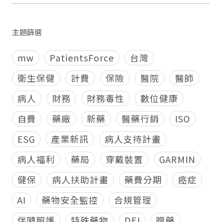
主題篩選
mw
PatientsForce
台灣
衛生保健
計費
保險
醫院
醫師
病人
財務
財務毒性
數位健康
自費
藥廠
新藥
醫藥行銷
ISO
ESG
產業新訊
病人支持計畫
病人福利
藥局
穿戴裝置
GARMIN
健保
病人扶助計畫
藥費分期
癌症
AI
藥物安全監控
合規管理
伴隨照護
特殊藥物
DEI
贈藥