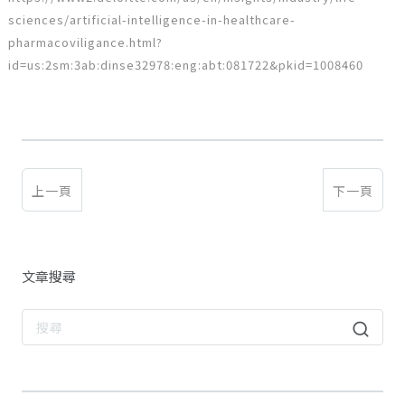
sciences/artificial-intelligence-in-healthcare-
pharmacoviligance.html?
id=us:2sm:3ab:dinse32978:eng:abt:081722&pkid=1008460
上一頁
下一頁
文章搜尋