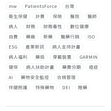
mw
PatientsForce
台灣
衛生保健
計費
保險
醫院
醫師
病人
財務
財務毒性
數位健康
自費
藥廠
新藥
醫藥行銷
ISO
ESG
產業新訊
病人支持計畫
病人福利
藥局
穿戴裝置
GARMIN
健保
病人扶助計畫
藥費分期
癌症
AI
藥物安全監控
合規管理
伴隨照護
特殊藥物
DEI
贈藥