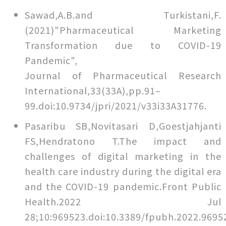
Sawad,A.B.and Turkistani,F.
(2021)"Pharmaceutical Marketing
Transformation due to COVID-19
Pandemic",
Journal of Pharmaceutical Research
International,33(33A),pp.91–
99.doi:10.9734/jpri/2021/v33i33A31776.
Pasaribu SB,Novitasari D,Goestjahjanti
FS,Hendratono T.The impact and
challenges of digital marketing in the
health care industry during the digital era
and the COVID-19 pandemic.Front Public
Health.2022 Jul
28;10:969523.doi:10.3389/fpubh.2022.96