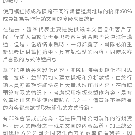
的難度。
使用模組將成為橫跨不同行銷管道與地域的橋樑:60%
成員認為製作行銷文宣的障礙來自總部
在過去，醫藥代表主要是提供紙本文宣品供客戶了
解，行銷人員較少需要思考客戶適合哪些管道進行溝
通，但是，當疫情來臨時，一切都變了，團隊必須重
新思考提供篇幅適中、具有記憶點的內容，同時以客
戶喜歡的方式傳遞訊息。
為了能夠傳達客製化內容，團隊同時需要轉化不同思
維、技巧，並學習如何建立樣板和分析數據，由於行
銷人員亦被期許能快速且大量地製作出內容，在面臨
預算有限的情況下，考慮採用模板來製作內容，是有
效率提供客戶簡便的體驗方式之一，儘管並不是所有
的內容都應該採取模組化的方式行銷。
有60%會議成員認為，若是採用總公司製作的行銷資
料，最大的障礙之一就是文宣的內容品質，加上總公
司與地方分公司之間製作內容的效率仍有落差，因