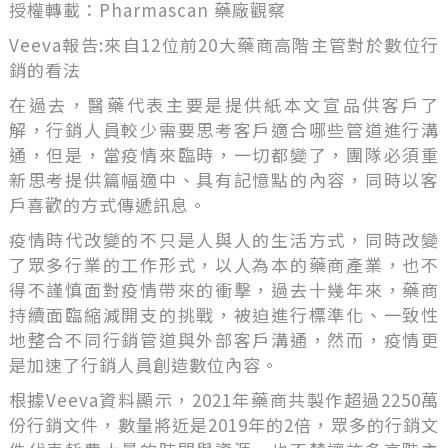
授權轉載：Pharmascan 藥廠觀察
Veeva報告:來自12位前20大藥商高階主管對於數位行
銷的看法
在過去，醫藥代表主要是提供紙本文宣品供客戶了
解，行銷人員較少需要思考客戶適合哪些管道進行溝
通，但是，當疫情來臨時，一切都變了，團隊必須重
新思考提供篇幅適中、具有記憶點的內容，同時以客
戶喜歡的方式傳遞訊息。
疫情時代改變的不只是人與人的生活方式，同時改變
了眾多行業的工作形式，以人為本的藥商產業，也不
得不謹慎面對疫情帶來的衝擊，過去十幾年來，藥商
持續面臨縮減開支的挑戰，被迫進行標準化、一致性
地整合不同行銷管道與外部客戶溝通，然而，疫情更
是加速了行銷人員創造數位內容。
根據Veeva資料顯示，2021年藥商共製作超過2250萬
份行銷文件，數量將近是2019年的2倍，眾多的行銷文